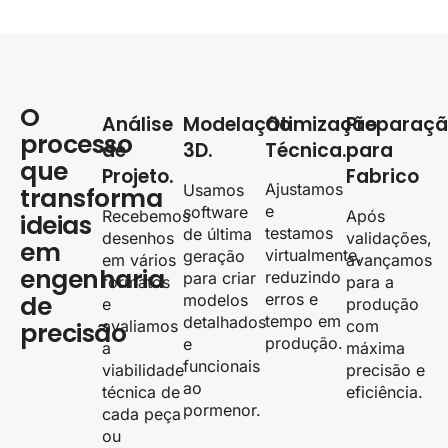
O
Análise
Modelação
Otimização
Preparaç
processo
de
3D.
Técnica.
para
que
Projeto.
Fabrico
Ajustamos
Usamos
transforma
e
software
Recebemos
Após
ideias
testamos
de última
desenhos
validações,
em
virtualmente,
geração
em vários
avançamos
engenharia
reduzindo
para criar
formatos
para a
de
erros e
modelos
e
produção
tempo em
detalhados
precisão
avaliamos
com
produção.
e
a
máxima
funcionais
viabilidade
precisão e
ao
técnica de
eficiência.
pormenor.
cada peça
ou