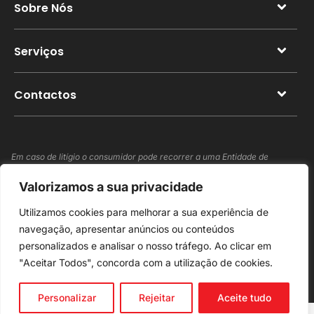
Sobre Nós
Serviços
Contactos
Em caso de litígio o consumidor pode recorrer a uma Entidade de
Resolução Alternativa de Litígio de Consumo:
Valorizamos a sua privacidade
Centro Nacional de Informação e Arbitragem de Conflitos de Consumo
(CNIACC)
Utilizamos cookies para melhorar a sua experiência de
navegação, apresentar anúncios ou conteúdos
© 2025 - Metal - Carvalho Conrado Lda - Todos os direitos reservados.
personalizados e analisar o nosso tráfego. Ao clicar em
"Aceitar Todos", concorda com a utilização de cookies.
Personalizar
Rejeitar
Aceite tudo